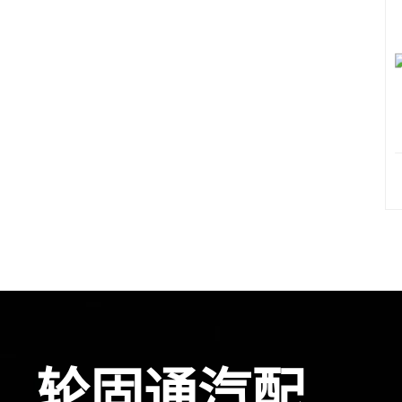
轮固通汽配