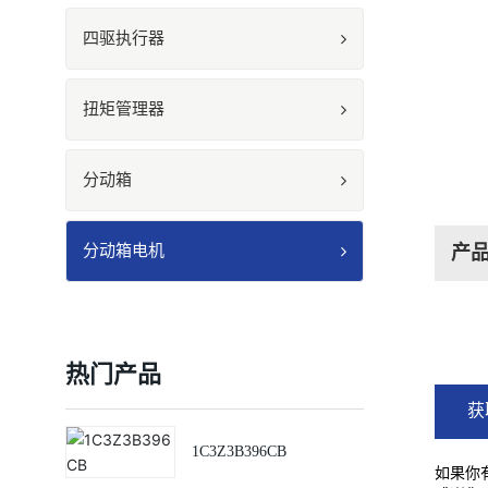
四驱执行器
扭矩管理器
分动箱
分动箱电机
产
热门产品
获
1C3Z3B396CB
如果你